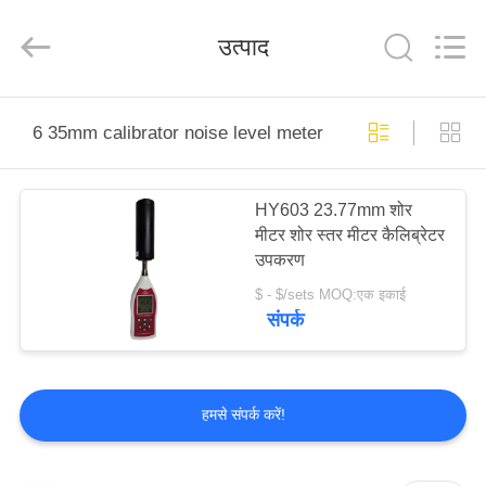
2026
Cartesy
Diagnosis
उत्पाद
Technology
CO.,Ltd.
All
Rights
Reserved.
होम
6 35mm calibrator noise level meter
उत्पाद
HY603 23.77mm शोर
मीटर शोर स्तर मीटर कैलिब्रेटर
वीडियो
उपकरण
$ - $/sets MOQ:एक इकाई
हमारे
संपर्क
बारे
में
हमसे संपर्क करें!
फैक्टरी