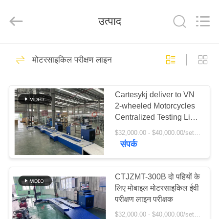
2026
Cartesy
Diagnosis
उत्पाद
Technology
CO.,Ltd.
All
Rights
Reserved.
होम
33
मोटरसाइकिल परीक्षण लाइन
वाहन परीक्षण लाइन कॉम्बो
उत्पाद
Cartesykj deliver to VN
2-wheeled Motorcycles
वीडियो
Centralized Testing Line
Include Brake Force
$32,000.00 - $40,000.00/sets MOQ:1 इकाई
Axle Load Speedometer
हमारे
संपर्क
Clamping Wheel
47
बारे
Alignment Headlight
Tester Noise Meter
में
CTJZMT-300B दो पहियों के
ब्रेक परीक्षक
लिए मोबाइल मोटरसाइकिल ईवी
परीक्षण लाइन परीक्षक
फैक्टरी
$32,000.00 - $40,000.00/sets MOQ:1 इकाई