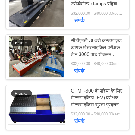
स्पीडोमीटर clamps पहिया
BLOG
संरेखण हेडलाइट परीक्षक
$32,000.00 - $40,000.00/sets MOQ:1 इकाई
संपर्क
5
एक
बोली
स्पीडोमीटर परीक्षक
सीटीएमटी-300बी कस्टमाइज्ड
का
व्यापक मोटरसाइकिल परीक्षक
अनुरोध
तीन 3000 वाट शीतलन
प्रशंसकों के साथ विशेष रूप से
$32,000.00 - $40,000.00/sets MOQ:1 इकाई
भूमिगत संचालन के लिए
संपर्क
DOWN
डिज़ाइन किया गया
LOAD
8
CTMT-300 दो पहियों के लिए
मोटरसाइकिल (EV) परीक्षक
निःशुल्क रोलर
साइटमैप
मोटरसाइकिल सुरक्षा प्रदर्शन
परीक्षण लाइन
$32,000.00 - $40,000.00/sets MOQ:1 इकाई
संपर्क
गोपनीयता
नीति