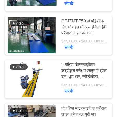
यात्रा
संपर्क
गुणवत्ता
CTJZMT-750 दो पहियों के
6
लिए मोबाइल मोटरसाइकिल ईवी
नियंत्रण
परीक्षण लाइन परीक्षक
एक्सल व्हील लोड टेस्टर
$32,000.00 - $40,000.00/sets MOQ:1 unit
हमसे
संपर्क
संपर्क
करें
2-पहिया मोटरसाइकिल
केंद्रीकृत परीक्षण लाइन में ब्रेक
बल, धुरा भार, स्पीडोमीटर,
9
समाचार
क्लैंपिंग, व्हील एलाइनमेंट,
$32,000.00 - $40,000.00/sets MOQ:1 unit
हेडलाइट परीक्षक, शोर मीटर
संपर्क
साइड स्लिप परीक्षक
शामिल हैं
सभी
मामलों
दो पहिया मोटरसाइकिल परीक्षण
लाइन ब्रेक बल धुरी भार